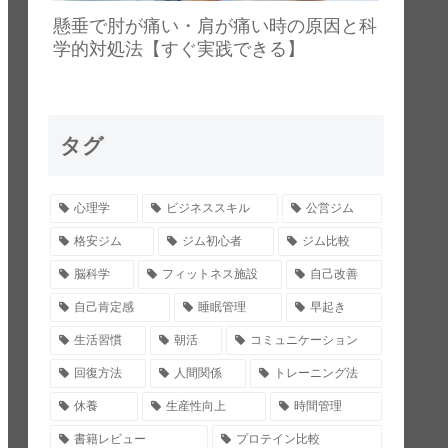
懸垂で肘が痛い・肩が痛い時の原因と科
学的対処法【すぐ実践できる】
タグ
心理学
ビジネススキル
公営ジム
格安ジム
ジム初心者
ジム比較
脳科学
フィットネス施設
自己改善
自己肯定感
睡眠管理
早起き
生活習慣
朝活
コミュニケーション
回復方法
人間関係
トレーニング法
休養
生産性向上
時間管理
書籍レビュー
プロテイン比較