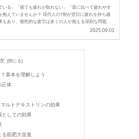
ている」「寝ても疲れが取れない」「昔に比べて疲れやす
を抱えていませんか？ 現代人の7割が翌日に疲れを持ち越
果もあり、慢性的な疲労は多くの人が抱える深刻な問題で
、仕事のパフォーマンス低下や免疫機能の衰え、さらには
2025.09.01
がる可能性もあります。 この記事では、疲労の根本原因か
トの選び方まで、科学的根拠に基づいて詳しく解説しま
次
は？基本を理解しよう
の正体
たマルトデキストリンの効果
ー源としての効果
果
による筋肥大促進