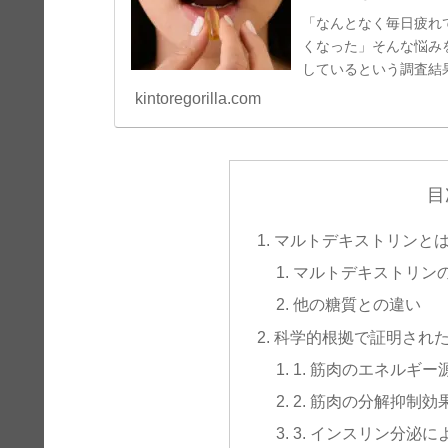
「なんとなく毎日疲れ
くなった」そんな悩み
しているという調査結
す。疲れを放置すると
kintoregorilla.com
深刻な健康問題につな
ら効果的なサプリメン
す。
目
マルトデキストリンと
マルトデキストリン
他の糖質との違い
科学的根拠で証明され
1. 筋肉のエネルギ
2. 筋肉の分解抑制効
3. インスリン分泌