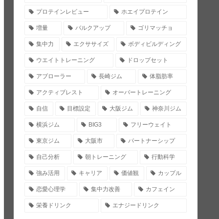
プロテインレビュー
ホエイプロテイン
増量
バルクアップ
ゴリマッチョ
集中力
エクササイズ
ボディビルディング
ウエイトトレーニング
ドロップセット
アブローラー
長崎ジム
体脂肪率
アクティブレスト
オーバートレーニング
自信
目標設定
大阪ジム
神奈川ジム
横浜ジム
BIG3
フリーウェイト
東京ジム
大阪市
パートナーシップ
自己分析
朝トレーニング
行動科学
強み活用
キャリア
価値観
カップル
恋愛心理学
集中力改善
カフェイン
栄養ドリンク
エナジードリンク