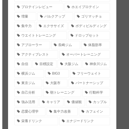
プロテインレビュー
ホエイプロテイン
増量
バルクアップ
ゴリマッチョ
集中力
エクササイズ
ボディビルディング
ウエイトトレーニング
ドロップセット
アブローラー
長崎ジム
体脂肪率
アクティブレスト
オーバートレーニング
自信
目標設定
大阪ジム
神奈川ジム
横浜ジム
BIG3
フリーウェイト
東京ジム
大阪市
パートナーシップ
自己分析
朝トレーニング
行動科学
強み活用
キャリア
価値観
カップル
恋愛心理学
集中力改善
カフェイン
栄養ドリンク
エナジードリンク