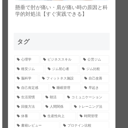
懸垂で肘が痛い・肩が痛い時の原因と科
学的対処法【すぐ実践できる】
タグ
心理学
ビジネススキル
公営ジム
格安ジム
ジム初心者
ジム比較
脳科学
フィットネス施設
自己改善
自己肯定感
睡眠管理
早起き
生活習慣
朝活
コミュニケーション
回復方法
人間関係
トレーニング法
休養
生産性向上
時間管理
書籍レビュー
プロテイン比較