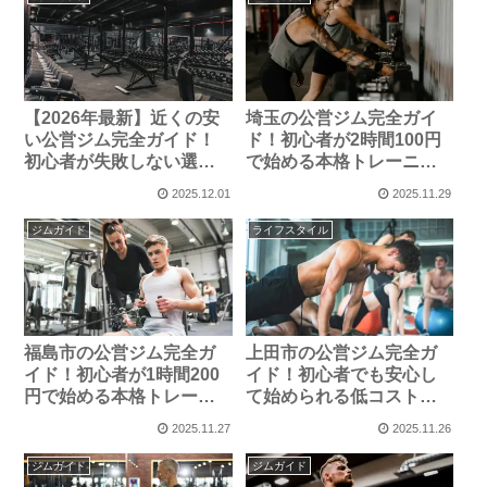
【2026年最新】近くの安
埼玉の公営ジム完全ガイ
い公営ジム完全ガイド！
ド！初心者が2時間100円
初心者が失敗しない選び
で始める本格トレーニン
方とエリア別おすすめ施
グ
2025.12.01
2025.11.29
設
ジムガイド
ライフスタイル
福島市の公営ジム完全ガ
上田市の公営ジム完全ガ
イド！初心者が1時間200
イド！初心者でも安心し
円で始める本格トレーニ
て始められる低コストト
ング
レーニング施設
2025.11.27
2025.11.26
ジムガイド
ジムガイド