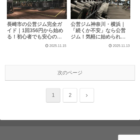
長崎市の公営ジム完全ガ
公営ジム神奈川・横浜｜
イド｜1回356円から始め
「続くか不安」なら公営
る！初心者でも安心の格
ジム！気軽に始められる
安施設情報
施設5選
2025.11.15
2025.11.13
次のページ
次
1
2
へ