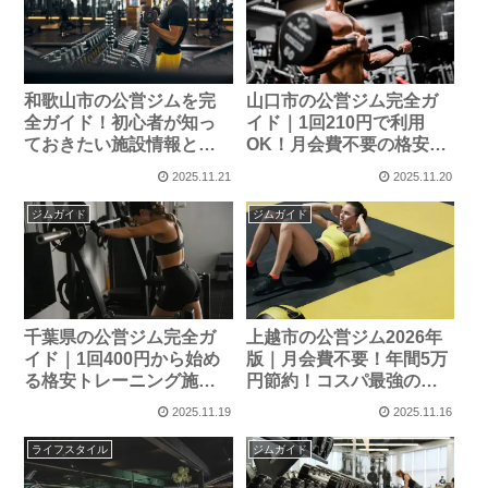
和歌山市の公営ジムを完
山口市の公営ジム完全ガ
全ガイド！初心者が知っ
イド｜1回210円で利用
ておきたい施設情報と活
OK！月会費不要の格安ト
用法
レーニング施設
2025.11.21
2025.11.20
ジムガイド
ジムガイド
千葉県の公営ジム完全ガ
上越市の公営ジム2026年
イド｜1回400円から始め
版｜月会費不要！年間5万
る格安トレーニング施設
円節約！コスパ最強のト
と選び方
レーニング施設を全紹介
2025.11.19
2025.11.16
ライフスタイル
ジムガイド