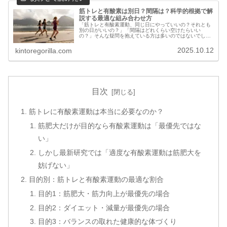
筋トレと有酸素は別日？間隔は？科学的根拠で解
説する最適な組み合わせ方
「筋トレと有酸素運動、同じ日にやっていいの？それとも
別の日がいいの？」「間隔はどれくらい空けたらいい
の？」そんな疑問を抱えている方は多いのではないでしょ
うか。組み合わせ方次第で、トレーニング効果は大きく変
わってきます。筋トレと有酸素運動の最適な組み合わせ方
2025.10.12
kintoregorilla.com
と間隔について、初心者にも分かりやすく解説します。
目次
筋トレに有酸素運動は本当に必要なのか？
筋肥大だけが目的なら有酸素運動は「最優先ではな
い」
しかし最新研究では「適度な有酸素運動は筋肥大を
妨げない」
目的別：筋トレと有酸素運動の最適な割合
目的1：筋肥大・筋力向上が最優先の場合
目的2：ダイエット・減量が最優先の場合
目的3：バランスの取れた健康的な体づくり