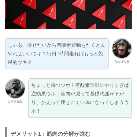
じゃあ、痩せたいから有酸素運動をたくさん
やればいいウキ？毎日1時間走ればもっと効
ちんぱん君
果的ウキ？
ちょっと待つウホ！有酸素運動のやりすぎは
逆効果ウホ！筋肉が減って基礎代謝が下が
ごり男先生
り、かえって痩せにくい体になってしまうウ
ホ！
デメリット1：筋肉の分解が進む