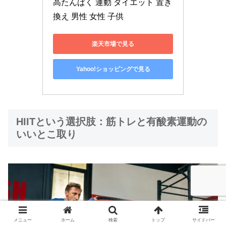
高たんぱく 運動 ダイエット 置き
換え 男性 女性 子供
楽天市場で見る
Yahoo!ショッピングで見る
HIITという選択肢：筋トレと有酸素運動の
いいとこ取り
メニュー
ホーム
検索
トップ
サイドバー