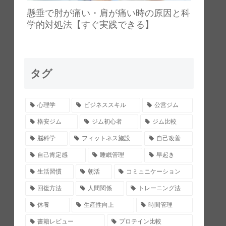
懸垂で肘が痛い・肩が痛い時の原因と科
学的対処法【すぐ実践できる】
タグ
心理学
ビジネススキル
公営ジム
格安ジム
ジム初心者
ジム比較
脳科学
フィットネス施設
自己改善
自己肯定感
睡眠管理
早起き
生活習慣
朝活
コミュニケーション
回復方法
人間関係
トレーニング法
休養
生産性向上
時間管理
書籍レビュー
プロテイン比較