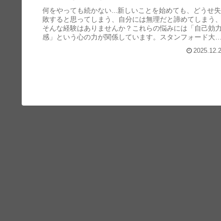
何をやっても続かない...新しいことを始めても、どうせ失
敗すると思ってしまう、自分には無理だと諦めてしまう
そんな経験はありませんか？これらの悩みには「自己効
感」という心の力が関係しています。スタンフォード大
の研究によると自己効力感が高い人ほど目標達成の可能
2025.12.
が高く困難にも立ち向かえることが証明されています。