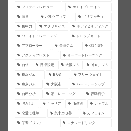
プロテインレビュー
ホエイプロテイン
増量
バルクアップ
ゴリマッチョ
集中力
エクササイズ
ボディビルディング
ウエイトトレーニング
ドロップセット
アブローラー
長崎ジム
体脂肪率
アクティブレスト
オーバートレーニング
自信
目標設定
大阪ジム
神奈川ジム
横浜ジム
BIG3
フリーウェイト
東京ジム
大阪市
パートナーシップ
自己分析
朝トレーニング
行動科学
強み活用
キャリア
価値観
カップル
恋愛心理学
集中力改善
カフェイン
栄養ドリンク
エナジードリンク