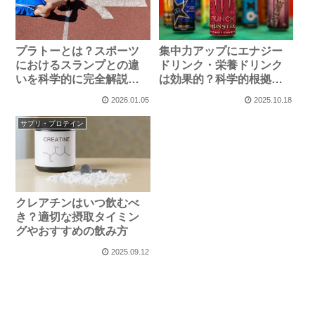
プラトーとは？スポーツ
集中力アップにエナジー
におけるスランプとの違
ドリンク・栄養ドリンク
いを科学的に完全解説〜
は効果的？科学的根拠と
成長が止まった時の対処
正しい活用法
2026.01.05
2025.10.18
法〜
サプリ・プロテイン
クレアチンはいつ飲むべ
き？適切な摂取タイミン
グやおすすめの飲み方
2025.09.12