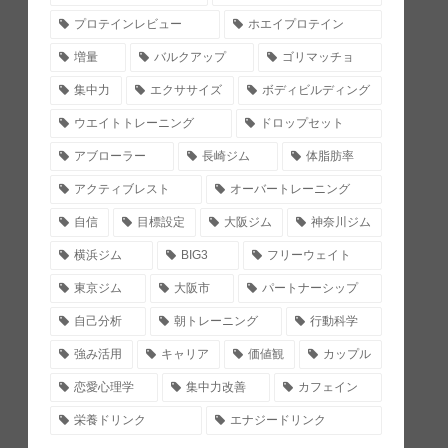
プロテインレビュー
ホエイプロテイン
増量
バルクアップ
ゴリマッチョ
集中力
エクササイズ
ボディビルディング
ウエイトトレーニング
ドロップセット
アブローラー
長崎ジム
体脂肪率
アクティブレスト
オーバートレーニング
自信
目標設定
大阪ジム
神奈川ジム
横浜ジム
BIG3
フリーウェイト
東京ジム
大阪市
パートナーシップ
自己分析
朝トレーニング
行動科学
強み活用
キャリア
価値観
カップル
恋愛心理学
集中力改善
カフェイン
栄養ドリンク
エナジードリンク