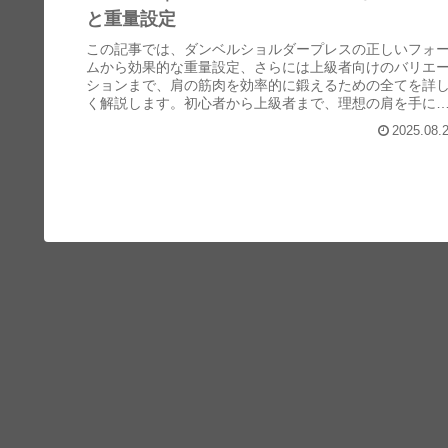
と重量設定
この記事では、ダンベルショルダープレスの正しいフォ
ムから効果的な重量設定、さらには上級者向けのバリエ
ションまで、肩の筋肉を効率的に鍛えるための全てを詳
く解説します。初心者から上級者まで、理想の肩を手に
れるための完全ガイドとしてご活用ください。
2025.08.