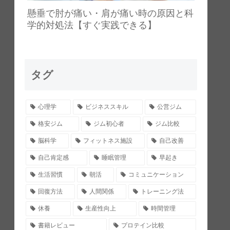
懸垂で肘が痛い・肩が痛い時の原因と科
学的対処法【すぐ実践できる】
タグ
心理学
ビジネススキル
公営ジム
格安ジム
ジム初心者
ジム比較
脳科学
フィットネス施設
自己改善
自己肯定感
睡眠管理
早起き
生活習慣
朝活
コミュニケーション
回復方法
人間関係
トレーニング法
休養
生産性向上
時間管理
書籍レビュー
プロテイン比較